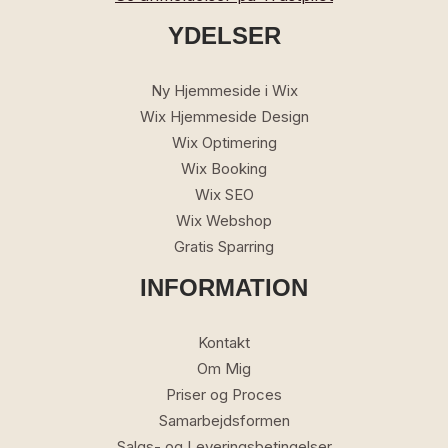
v
e
e
YDELSER
(
h
v
j
a
Ny Hjemmeside i Wix
æ
l
Wix Hjemmeside Design
l
g
Wix Optimering
p
f
Wix Booking
t
r
Wix SEO
i
i
Wix Webshop
l
)
Gratis Sparring
?
INFORMATION
*
Kontakt
Om Mig
Priser og Proces
Samarbejdsformen
Salgs- og Leveringsbetingelser