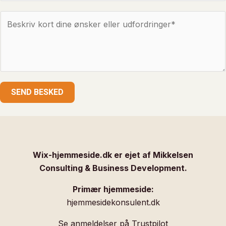
n
*
H
k
v
t
a
i
d
l
v
d
i
i
SEND BESKED
l
n
d
h
u
j
g
e
e
m
Wix-hjemmeside.dk er ejet af Mikkelsen
r
m
Consulting & Business Development.
n
e
e
Primær hjemmeside:
s
h
hjemmesidekonsulent.dk
i
a
d
Se anmeldelser på Trustpilot