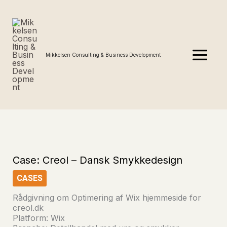
Gå
MAIN
til
MENU
indholdet
Mikkelsen Consulting & Business Development
Case: Creol – Dansk Smykkedesign
CASES
Rådgivning om Optimering af Wix hjemmeside for
creol.dk
Platform: Wix