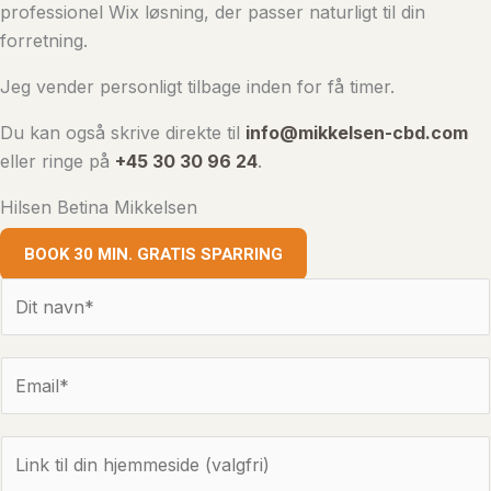
professionel Wix løsning, der passer naturligt til din
forretning.
Jeg vender personligt tilbage inden for få timer.
Du kan også skrive direkte til
info@mikkelsen-cbd.com
eller ringe på
+45 30 30 96 24
.
Hilsen Betina Mikkelsen
BOOK 30 MIN. GRATIS SPARRING
N
a
v
E
n
m
*
a
L
i
i
l